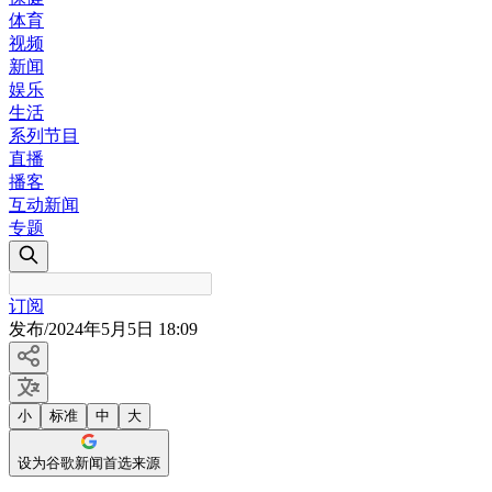
体育
视频
新闻
娱乐
生活
系列节目
直播
播客
互动新闻
专题
订阅
发布
/
2024年5月5日 18:09
小
标准
中
大
设为谷歌新闻首选来源