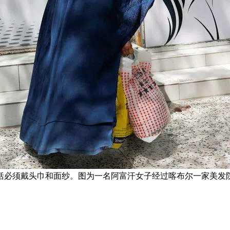
包括必须戴头巾和面纱。图为一名阿富汗女子经过喀布尔一家美发