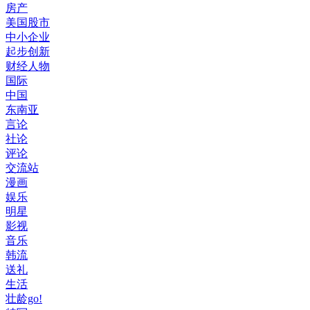
房产
美国股市
中小企业
起步创新
财经人物
国际
中国
东南亚
言论
社论
评论
交流站
漫画
娱乐
明星
影视
音乐
韩流
送礼
生活
壮龄go!