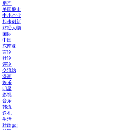
房产
美国股市
中小企业
起步创新
财经人物
国际
中国
东南亚
言论
社论
评论
交流站
漫画
娱乐
明星
影视
音乐
韩流
送礼
生活
壮龄go!