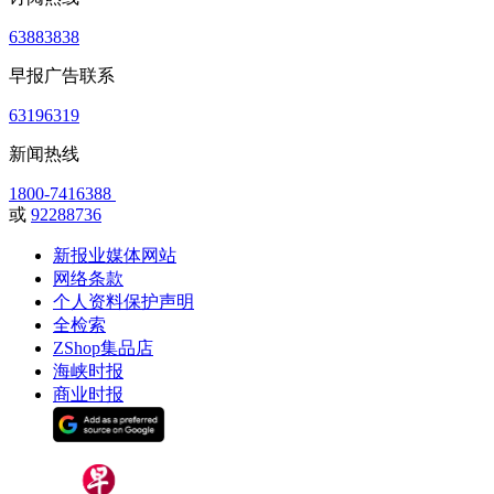
63883838
早报广告联系
63196319
新闻热线
1800-7416388
或
92288736
新报业媒体网站
网络条款
个人资料保护声明
全检索
ZShop集品店
海峡时报
商业时报