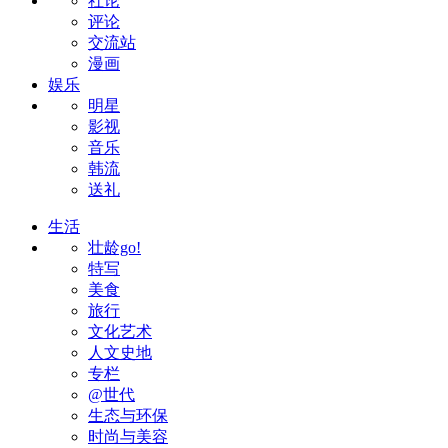
社论
评论
交流站
漫画
娱乐
明星
影视
音乐
韩流
送礼
生活
壮龄go!
特写
美食
旅行
文化艺术
人文史地
专栏
@世代
生态与环保
时尚与美容