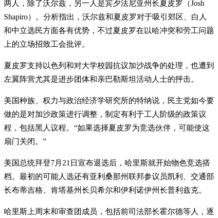
两人，除了沃尔兹，另一人是宾夕法尼亚州长夏皮罗（Josh
Shapiro）。分析指出，沃尔兹和夏皮罗对于吸引郊区、白人
和中立选民方面各有优势，不过夏皮罗在以哈冲突和劳工问题
上的立场招致工会批评。
夏皮罗支持以色列和对大学校园抗议加沙战争的处理，也遭到
左翼阵营尤其是进步团体和亲巴勒斯坦活动人士的抨击。
美国种族、权力与政治经济学研究所的特纳说，民主党如今要
做的是对加沙政策进行调整，制定有利于工人阶级的政策议
程，包括黑人议程。“如果选择夏皮罗为竞选伙伴，可能使这
扇门关闭。”
美国总统拜登7月21日宣布退选后，哈里斯就开始物色竞选搭
档。最初的可能人选还有亚利桑那州联邦参议员凯利、交通部
长布蒂吉格、肯塔基州长贝希尔和伊利诺伊州长普利兹克。
哈里斯上周末和审查团成员，包括前司法部长霍尔德等人，逐