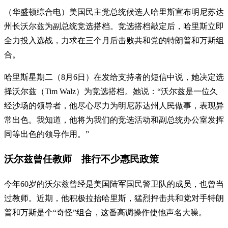
（华盛顿综合电）美国民主党总统候选人哈里斯宣布明尼苏达
州长沃尔兹为副总统竞选搭档。竞选搭档敲定后，哈里斯立即
全力投入选战，力求在三个月后击败共和党的特朗普和万斯组
合。
哈里斯星期二（8月6日）在发给支持者的短信中说，她决定选
择沃尔兹（Tim Walz）为竞选搭档。她说：“沃尔兹是一位久
经沙场的领导者，他尽心尽力为明尼苏达州人民做事，表现异
常出色。我知道，他将为我们的竞选活动和副总统办公室发挥
同等出色的领导作用。”
沃尔兹曾任教师 推行不少惠民政策
今年60岁的沃尔兹曾经是美国陆军国民警卫队的成员，也曾当
过教师。近期，他积极拉抬哈里斯，猛烈抨击共和党对手特朗
普和万斯是个“奇怪”组合，这番高调操作使他声名大噪。