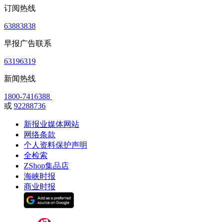
订阅热线
63883838
早报广告联系
63196319
新闻热线
1800-7416388
或
92288736
新报业媒体网站
网络条款
个人资料保护声明
全检索
ZShop集品店
海峡时报
商业时报