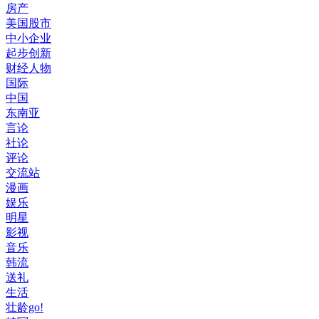
房产
美国股市
中小企业
起步创新
财经人物
国际
中国
东南亚
言论
社论
评论
交流站
漫画
娱乐
明星
影视
音乐
韩流
送礼
生活
壮龄go!