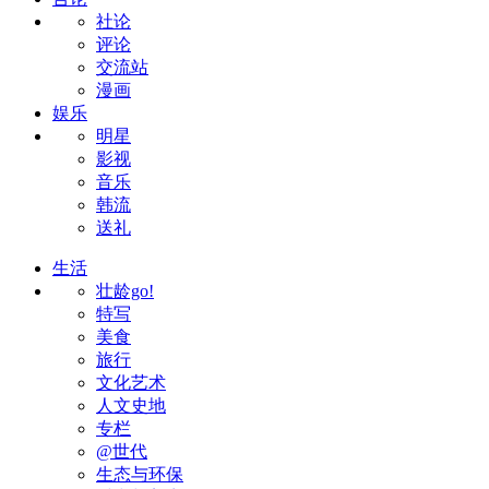
社论
评论
交流站
漫画
娱乐
明星
影视
音乐
韩流
送礼
生活
壮龄go!
特写
美食
旅行
文化艺术
人文史地
专栏
@世代
生态与环保