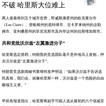
不破 哈里斯大位难上
两人接着将到五个城市造势，即威斯康星州的欧克莱尔市
（Eau Claire）、密歇根州的底特律市、北卡罗来纳州的达勒
姆市、亚利桑那州的菲尼克斯市及内华达州的拉斯维加斯市。
共和党批沃尔兹“左翼激进分子”
哈里斯选定搭档，特朗普的竞选团队毫不意外地马上发炮，抨
击沃尔兹是“左翼激进分子”。
特朗普竞选新闻秘书莱维特发声明说：“如果沃尔兹不告诉选
民真相，我们会。就像哈里斯一样，沃尔兹是一个危险的自由
极端主义者。”
早前有报道指出，哈里斯将副手可能人选从最初的六个缩减至