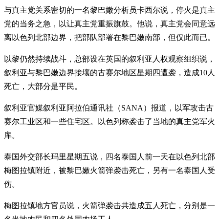
与真主党关系密切的一名黎巴嫩分析员卡西尔说，停火是真主
党的当务之急，以让真主党重振旗鼓。他说，真主党会同意远
离以色列北部边界，把部队部署在黎巴嫩南部，但仅此而已。
以黎仍然持续战斗，总部设在英国的叙利亚人权观察组织说，
叙利亚与黎巴嫩边界接壤的古赛尔地区星期四遭袭，造成10人
死亡，大部分是平民。
叙利亚官媒叙利亚阿拉伯通讯社（SANA）报道，以军攻击古
赛尔工业区和一些住宅区。以色列称袭击了当地的真主党军火
库。
泰国外交部长玛里星期五说，四名泰国人前一天在以色列北部
梅图拉镇附近，被黎巴嫩火箭弹袭击死亡，另有一名泰国人受
伤。
梅图拉镇地方官员说，火箭弹袭击共造成五人死亡，分别是一