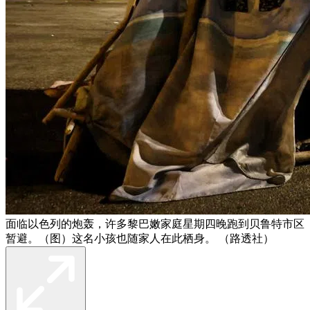
面临以色列的炮轰，许多黎巴嫩家庭星期四晚跑到贝鲁特市区
暂避。（图）这名小孩也随家人在此栖身。 （路透社）