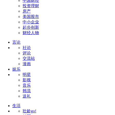
中国财经
投资理财
房产
美国股市
中小企业
起步创新
财经人物
言论
社论
评论
交流站
漫画
娱乐
明星
影视
音乐
韩流
送礼
生活
壮龄go!