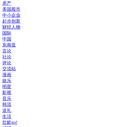
房产
美国股市
中小企业
起步创新
财经人物
国际
中国
东南亚
言论
社论
评论
交流站
漫画
娱乐
明星
影视
音乐
韩流
送礼
生活
壮龄go!