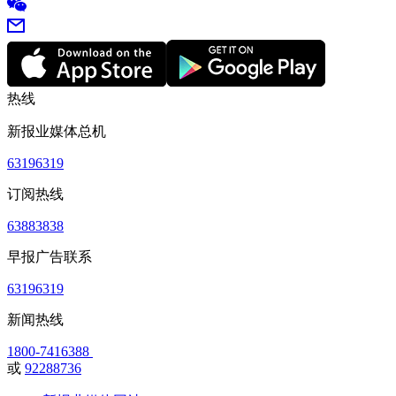
热线
新报业媒体总机
63196319
订阅热线
63883838
早报广告联系
63196319
新闻热线
1800-7416388
或
92288736