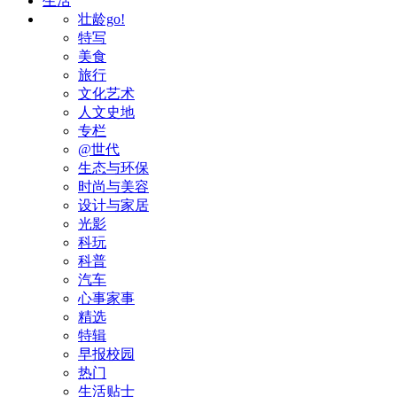
生活
壮龄go!
特写
美食
旅行
文化艺术
人文史地
专栏
@世代
生态与环保
时尚与美容
设计与家居
光影
科玩
科普
汽车
心事家事
精选
特辑
早报校园
热门
生活贴士