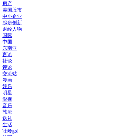
房产
美国股市
中小企业
起步创新
财经人物
国际
中国
东南亚
言论
社论
评论
交流站
漫画
娱乐
明星
影视
音乐
韩流
送礼
生活
壮龄go!