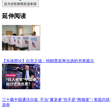
设为谷歌新闻首选来源
延伸阅读
【东谈西论】白宫之战：特朗普若再当选的另类观点
三十载中国通沃尔兹 不当“屠龙者”也不是“熊猫派” | 美国总统
选举