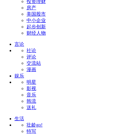
投资理财
房产
美国股市
中小企业
起步创新
财经人物
言论
社论
评论
交流站
漫画
娱乐
明星
影视
音乐
韩流
送礼
生活
壮龄go!
特写