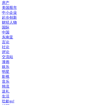
房产
美国股市
中小企业
起步创新
财经人物
国际
中国
东南亚
言论
社论
评论
交流站
漫画
娱乐
明星
影视
音乐
韩流
送礼
生活
壮龄go!