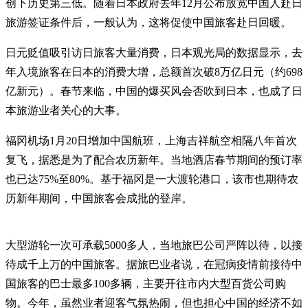
创下历史第三低。随着日本政府去年12月公布放宽中国人赴日
旅游签证条件后，一般认为，这将促使中国旅客赴日回暖。
日元贬值吸引访日旅客大量消费，日本观光局的数据显示，去
年入境旅客在日本的消费大增，总额首次破8万亿日元（约698
亿新元）。春节来临，中国的爆买风会否吹到日本，也成了日
本旅游业者关心的大事。
福冈机场1月20日增加中国航班，上海吉祥航空相隔八年首次
复飞，据悉是为了配合农历新年。当地酒店春节期间的预订率
也已达75%至80%。基于福冈是一大渡轮港口，该市也期待农
历新年期间，中国旅客会成批的登岸。
大型游轮一次可承载5000多人，当地旅巴公司严阵以待，以接
待成千上万的中国旅客。据旅巴业者说，在冠病疫情前接待中
国旅客的巴士最多100多辆，主要开往市内大型百货公司购
物。今年，虽然业者迎客气氛热闹，但也担心中国的经济不如