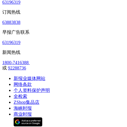
63196319
订阅热线
63883838
早报广告联系
63196319
新闻热线
1800-7416388
或
92288736
新报业媒体网站
网络条款
个人资料保护声明
全检索
ZShop集品店
海峡时报
商业时报