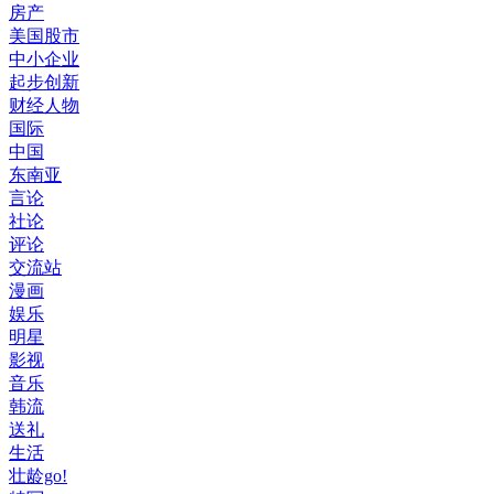
房产
美国股市
中小企业
起步创新
财经人物
国际
中国
东南亚
言论
社论
评论
交流站
漫画
娱乐
明星
影视
音乐
韩流
送礼
生活
壮龄go!