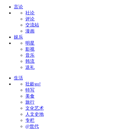
言论
社论
评论
交流站
漫画
娱乐
明星
影视
音乐
韩流
送礼
生活
壮龄go!
特写
美食
旅行
文化艺术
人文史地
专栏
@世代