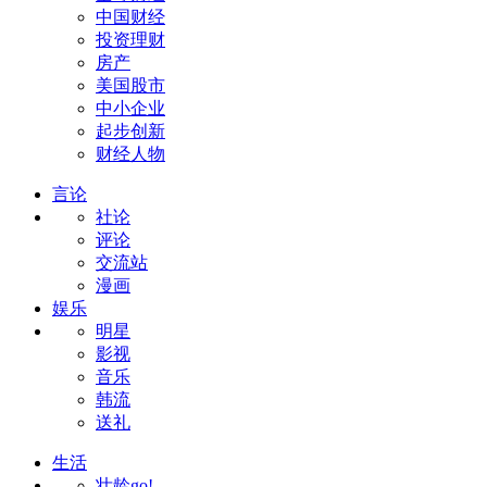
中国财经
投资理财
房产
美国股市
中小企业
起步创新
财经人物
言论
社论
评论
交流站
漫画
娱乐
明星
影视
音乐
韩流
送礼
生活
壮龄go!