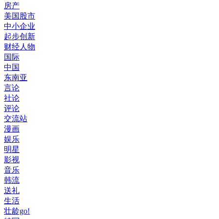
房产
美国股市
中小企业
起步创新
财经人物
国际
中国
东南亚
言论
社论
评论
交流站
漫画
娱乐
明星
影视
音乐
韩流
送礼
生活
壮龄go!