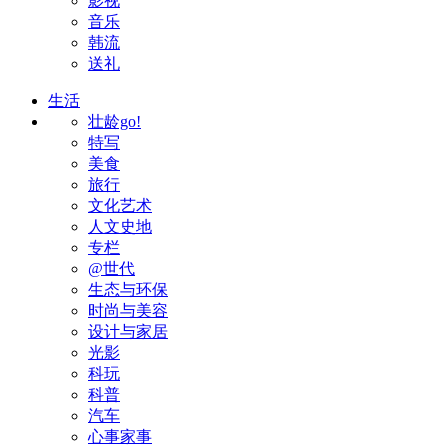
影视
音乐
韩流
送礼
生活
壮龄go!
特写
美食
旅行
文化艺术
人文史地
专栏
@世代
生态与环保
时尚与美容
设计与家居
光影
科玩
科普
汽车
心事家事