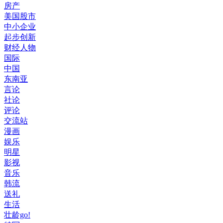
房产
美国股市
中小企业
起步创新
财经人物
国际
中国
东南亚
言论
社论
评论
交流站
漫画
娱乐
明星
影视
音乐
韩流
送礼
生活
壮龄go!