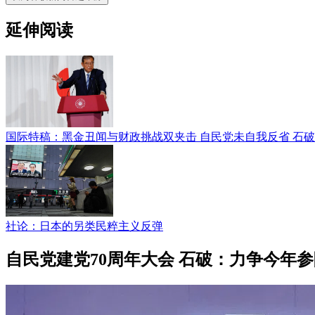
延伸阅读
国际特稿：黑金丑闻与财政挑战双夹击 自民党未自我反省 石
社论：日本的另类民粹主义反弹
自民党建党70周年大会 石破：力争今年