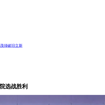
破茂须破旧立新
参院选战胜利