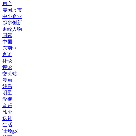
房产
美国股市
中小企业
起步创新
财经人物
国际
中国
东南亚
言论
社论
评论
交流站
漫画
娱乐
明星
影视
音乐
韩流
送礼
生活
壮龄go!