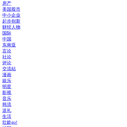
房产
美国股市
中小企业
起步创新
财经人物
国际
中国
东南亚
言论
社论
评论
交流站
漫画
娱乐
明星
影视
音乐
韩流
送礼
生活
壮龄go!