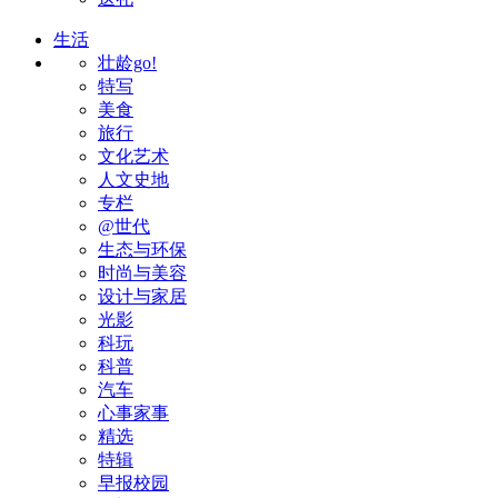
生活
壮龄go!
特写
美食
旅行
文化艺术
人文史地
专栏
@世代
生态与环保
时尚与美容
设计与家居
光影
科玩
科普
汽车
心事家事
精选
特辑
早报校园