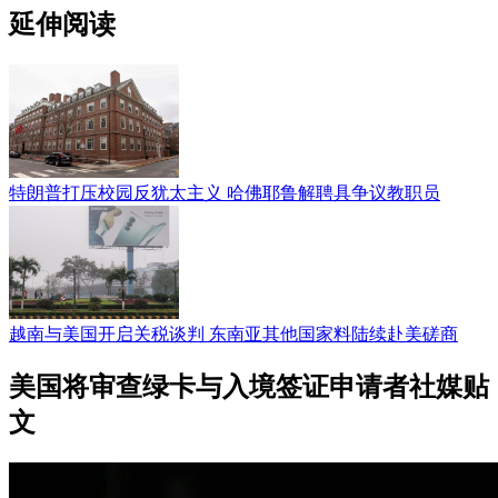
延伸阅读
特朗普打压校园反犹太主义 哈佛耶鲁解聘具争议教职员
越南与美国开启关税谈判 东南亚其他国家料陆续赴美磋商
美国将审查绿卡与入境签证申请者社媒贴
文