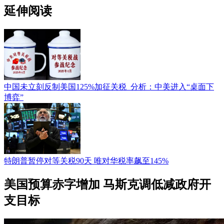
延伸阅读
中国未立刻反制美国125%加征关税 分析：中美进入“桌面下
博弈”
特朗普暂停对等关税90天 唯对华税率飙至145%
美国预算赤字增加 马斯克调低减政府开
支目标