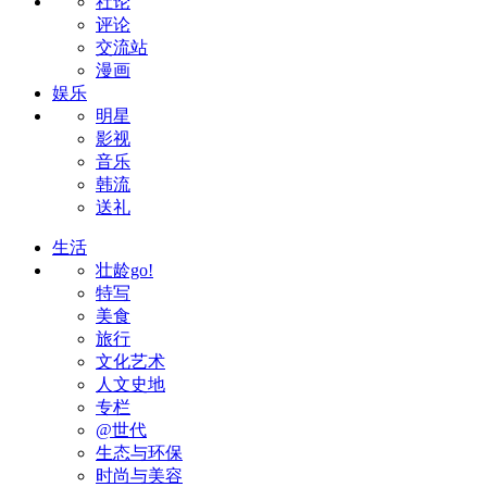
社论
评论
交流站
漫画
娱乐
明星
影视
音乐
韩流
送礼
生活
壮龄go!
特写
美食
旅行
文化艺术
人文史地
专栏
@世代
生态与环保
时尚与美容