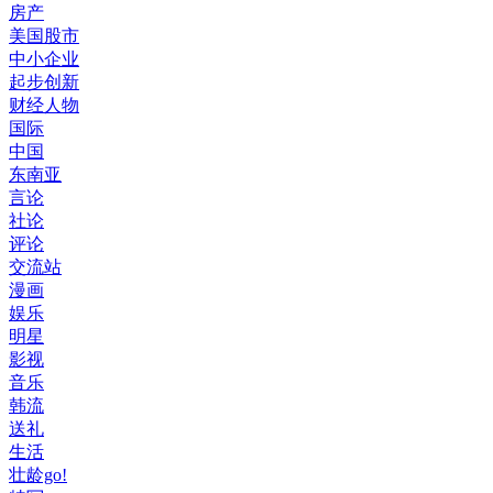
房产
美国股市
中小企业
起步创新
财经人物
国际
中国
东南亚
言论
社论
评论
交流站
漫画
娱乐
明星
影视
音乐
韩流
送礼
生活
壮龄go!