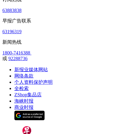
63883838
早报广告联系
63196319
新闻热线
1800-7416388
或
92288736
新报业媒体网站
网络条款
个人资料保护声明
全检索
ZShop集品店
海峡时报
商业时报