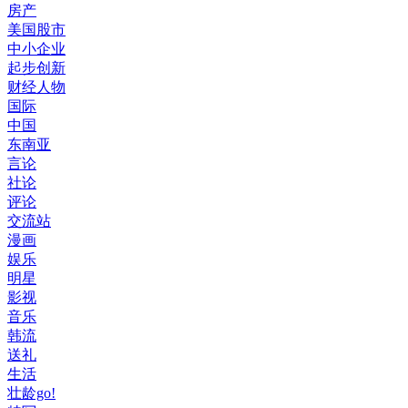
房产
美国股市
中小企业
起步创新
财经人物
国际
中国
东南亚
言论
社论
评论
交流站
漫画
娱乐
明星
影视
音乐
韩流
送礼
生活
壮龄go!