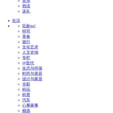
音乐
韩流
送礼
生活
壮龄go!
特写
美食
旅行
文化艺术
人文史地
专栏
@世代
生态与环保
时尚与美容
设计与家居
光影
科玩
科普
汽车
心事家事
精选