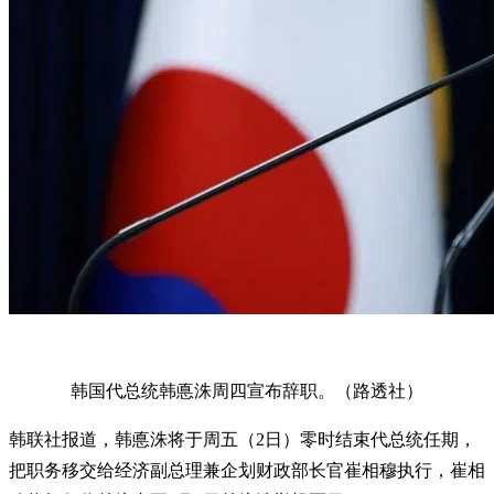
韩国代总统韩悳洙周四宣布辞职。（路透社）
韩联社报道，韩悳洙将于周五（2日）零时结束代总统任期，
把职务移交给经济副总理兼企划财政部长官崔相穆执行，崔相