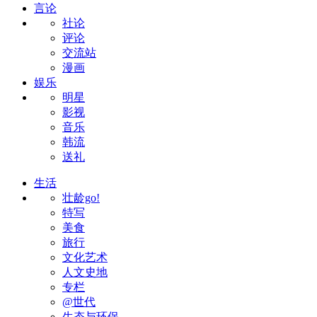
言论
社论
评论
交流站
漫画
娱乐
明星
影视
音乐
韩流
送礼
生活
壮龄go!
特写
美食
旅行
文化艺术
人文史地
专栏
@世代
生态与环保