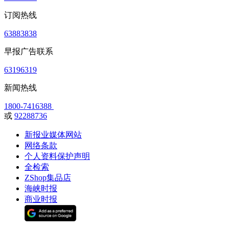
订阅热线
63883838
早报广告联系
63196319
新闻热线
1800-7416388
或
92288736
新报业媒体网站
网络条款
个人资料保护声明
全检索
ZShop集品店
海峡时报
商业时报