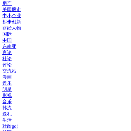
房产
美国股市
中小企业
起步创新
财经人物
国际
中国
东南亚
言论
社论
评论
交流站
漫画
娱乐
明星
影视
音乐
韩流
送礼
生活
壮龄go!