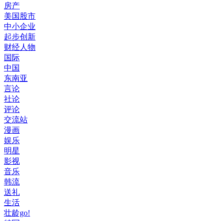
房产
美国股市
中小企业
起步创新
财经人物
国际
中国
东南亚
言论
社论
评论
交流站
漫画
娱乐
明星
影视
音乐
韩流
送礼
生活
壮龄go!