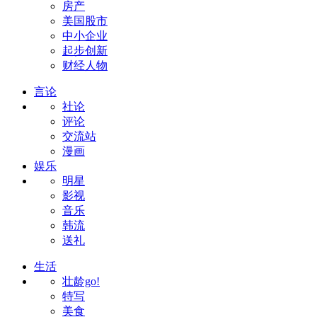
房产
美国股市
中小企业
起步创新
财经人物
言论
社论
评论
交流站
漫画
娱乐
明星
影视
音乐
韩流
送礼
生活
壮龄go!
特写
美食