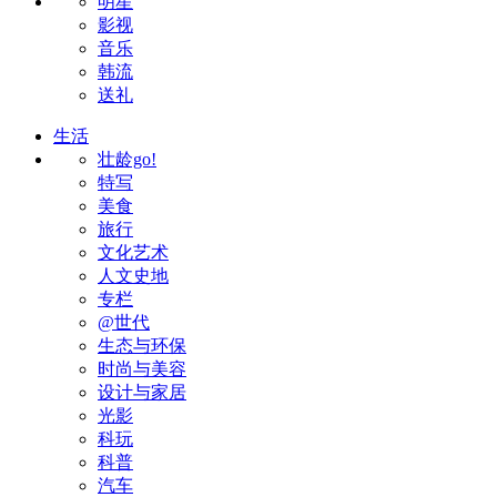
明星
影视
音乐
韩流
送礼
生活
壮龄go!
特写
美食
旅行
文化艺术
人文史地
专栏
@世代
生态与环保
时尚与美容
设计与家居
光影
科玩
科普
汽车