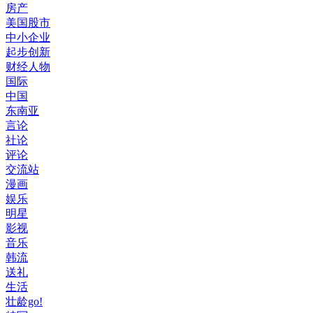
房产
美国股市
中小企业
起步创新
财经人物
国际
中国
东南亚
言论
社论
评论
交流站
漫画
娱乐
明星
影视
音乐
韩流
送礼
生活
壮龄go!