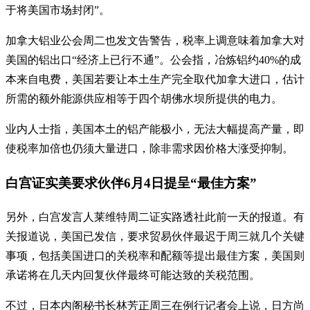
于将美国市场封闭”。
加拿大铝业公会周二也发文告警告，税率上调意味着加拿大对
美国的铝出口“经济上已行不通”。公会指，冶炼铝约40%的成
本来自电费，美国若要让本土生产完全取代加拿大进口，估计
所需的额外能源供应相等于四个胡佛水坝所提供的电力。
业内人士指，美国本土的铝产能极小，无法大幅提高产量，即
使税率加倍也仍须大量进口，除非需求因价格大涨受抑制。
白宫证实美要求伙伴6月4日提呈“最佳方案”
另外，白宫发言人莱维特周二证实路透社此前一天的报道。有
关报道说，美国已发信，要求贸易伙伴最迟于周三就几个关键
事项，包括美国进口的关税率和配额等提出最佳方案，美国则
承诺将在几天内回复伙伴最终可能达致的关税范围。
不过，日本内阁秘书长林芳正周三在例行记者会上说，日方尚