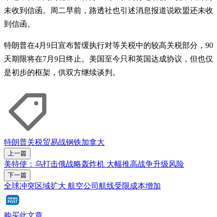
未收到信函。周二早前，路透社也引述消息报道说欧盟还未收
到信函。
特朗普在4月9日宣布暂缓执行对等关税中的较高关税部分，90
天期限将在7月9日终止。美国至今只和英国达成协议，但也仅
是初步的框架，供双方继续谈判。
特朗普
关税
贸易战
钢铁
加拿大
上一篇
美特使：乌打击俄战略轰炸机 大幅推高战争升级风险
下一篇
全球冲突区域扩大 航空公司航线受限成本增加
购买此文章