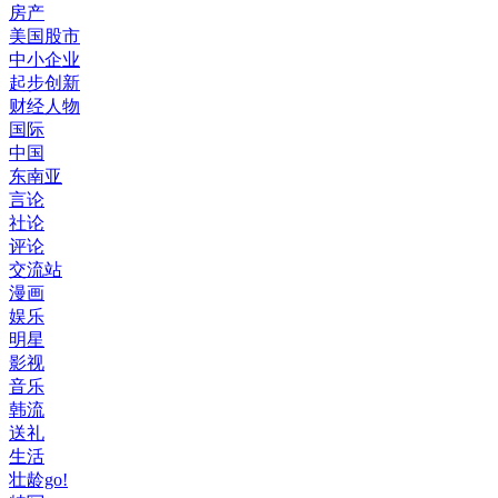
房产
美国股市
中小企业
起步创新
财经人物
国际
中国
东南亚
言论
社论
评论
交流站
漫画
娱乐
明星
影视
音乐
韩流
送礼
生活
壮龄go!