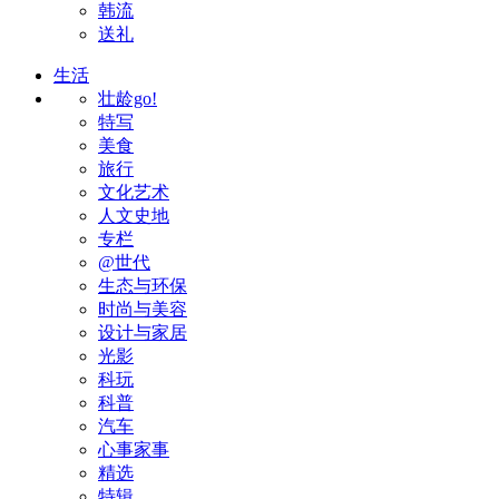
韩流
送礼
生活
壮龄go!
特写
美食
旅行
文化艺术
人文史地
专栏
@世代
生态与环保
时尚与美容
设计与家居
光影
科玩
科普
汽车
心事家事
精选
特辑