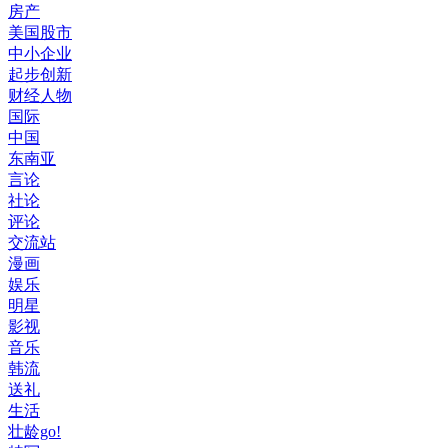
房产
美国股市
中小企业
起步创新
财经人物
国际
中国
东南亚
言论
社论
评论
交流站
漫画
娱乐
明星
影视
音乐
韩流
送礼
生活
壮龄go!