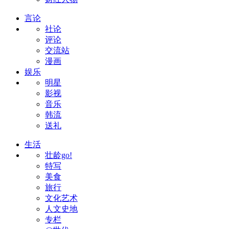
言论
社论
评论
交流站
漫画
娱乐
明星
影视
音乐
韩流
送礼
生活
壮龄go!
特写
美食
旅行
文化艺术
人文史地
专栏