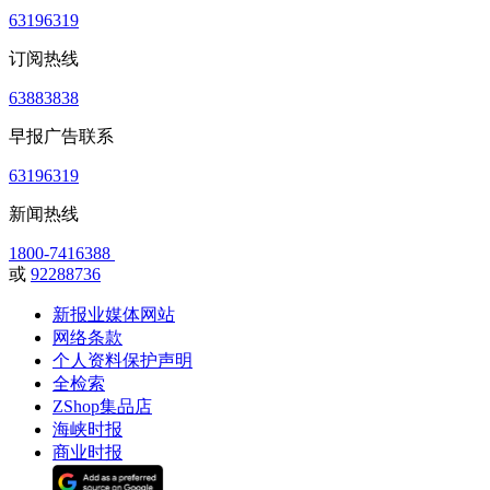
63196319
订阅热线
63883838
早报广告联系
63196319
新闻热线
1800-7416388
或
92288736
新报业媒体网站
网络条款
个人资料保护声明
全检索
ZShop集品店
海峡时报
商业时报