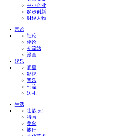
中小企业
起步创新
财经人物
言论
社论
评论
交流站
漫画
娱乐
明星
影视
音乐
韩流
送礼
生活
壮龄go!
特写
美食
旅行