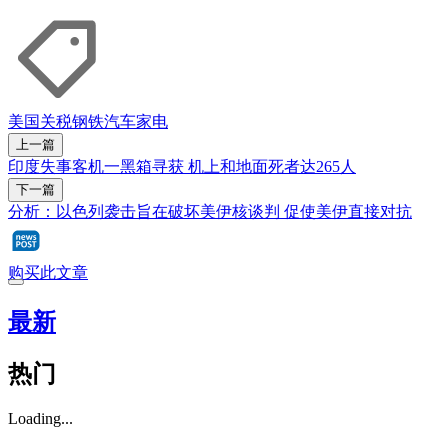
美国
关税
钢铁
汽车
家电
上一篇
印度失事客机一黑箱寻获 机上和地面死者达265人
下一篇
分析：以色列袭击旨在破坏美伊核谈判 促使美伊直接对抗
购买此文章
最新
热门
Loading...