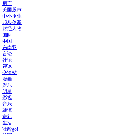
房产
美国股市
中小企业
起步创新
财经人物
国际
中国
东南亚
言论
社论
评论
交流站
漫画
娱乐
明星
影视
音乐
韩流
送礼
生活
壮龄go!