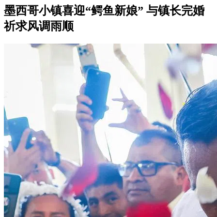
墨西哥小镇喜迎“鳄鱼新娘” 与镇长完婚
祈求风调雨顺