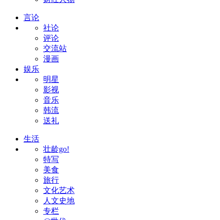
言论
社论
评论
交流站
漫画
娱乐
明星
影视
音乐
韩流
送礼
生活
壮龄go!
特写
美食
旅行
文化艺术
人文史地
专栏