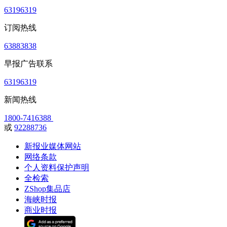
63196319
订阅热线
63883838
早报广告联系
63196319
新闻热线
1800-7416388
或
92288736
新报业媒体网站
网络条款
个人资料保护声明
全检索
ZShop集品店
海峡时报
商业时报