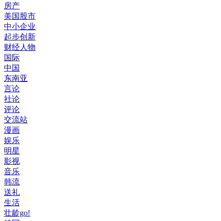
房产
美国股市
中小企业
起步创新
财经人物
国际
中国
东南亚
言论
社论
评论
交流站
漫画
娱乐
明星
影视
音乐
韩流
送礼
生活
壮龄go!