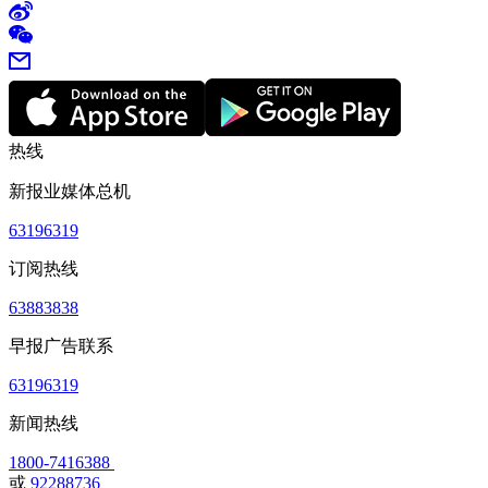
热线
新报业媒体总机
63196319
订阅热线
63883838
早报广告联系
63196319
新闻热线
1800-7416388
或
92288736