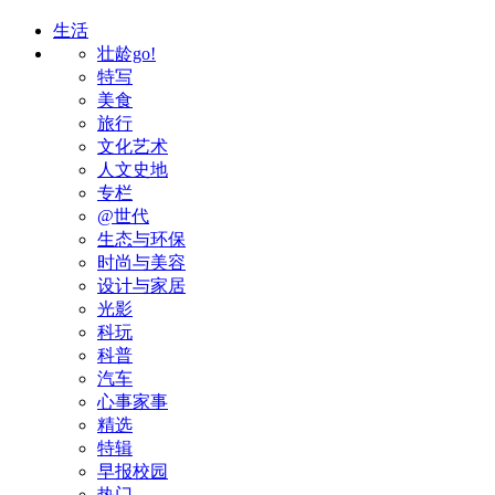
生活
壮龄go!
特写
美食
旅行
文化艺术
人文史地
专栏
@世代
生态与环保
时尚与美容
设计与家居
光影
科玩
科普
汽车
心事家事
精选
特辑
早报校园
热门