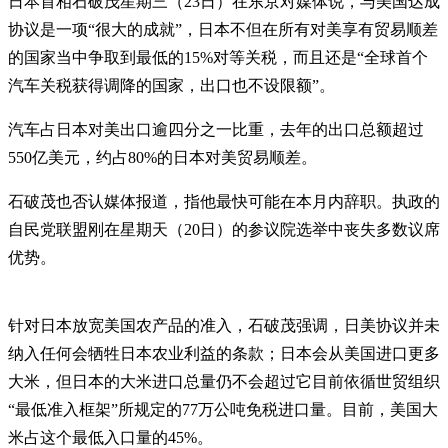
日本首相石破茂星期三（23日）在东京对媒体说，与美国达成
协议是一项“很大的成就”，日本不但在所有对美享有贸易顺差
的国家当中争取到最低的15%对等关税，而且还是“全球首个
汽车关税获得调降的国家，出口也不设限额”。
汽车占日本对美出口逾四分之一比重，去年的出口总额超过
550亿美元，约占80%的日本对美贸易顺差。
石破茂也否认媒体报道，指他最快可能在本月内辞职。执政的
自民党联盟刚在星期天（20日）的参议院选举中丧失多数议席
优势。
针对日本放宽美国农产品的准入，石破茂强调，日美协议并未
纳入任何会牺牲日本农业利益的条款；日本会从美国进口更多
大米，但日本的大米进口总量仍不会超过它目前依循世贸组织
“最低准入框架”所规定的77万公吨免税进口量。目前，美国大
米占这个最低入口量的45%。