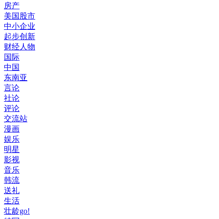
房产
美国股市
中小企业
起步创新
财经人物
国际
中国
东南亚
言论
社论
评论
交流站
漫画
娱乐
明星
影视
音乐
韩流
送礼
生活
壮龄go!