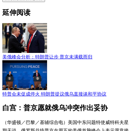
延伸阅读
美俄峰会分析：特朗普让步 普京未满载而归
特普会未促成停火 特朗普提议俄乌直接谈和平协议
白宫：普京愿就俄乌冲突作出妥协
（华盛顿／巴黎／基辅综合电）美国中东问题特使威特科夫星
期天说，俄罗斯总统普京在周五的美俄首脑峰会上表示愿意接