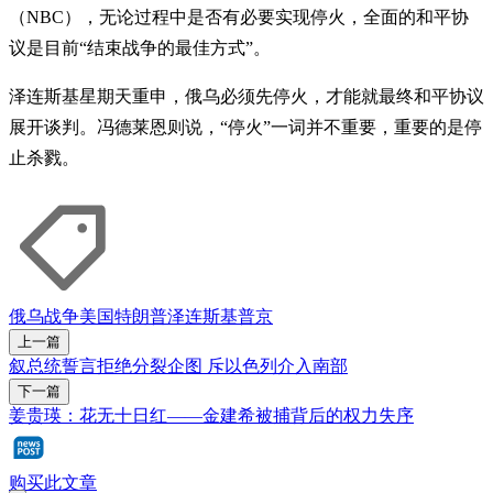
（NBC），无论过程中是否有必要实现停火，全面的和平协
议是目前“结束战争的最佳方式”。
泽连斯基星期天重申，俄乌必须先停火，才能就最终和平协议
展开谈判。冯德莱恩则说，“停火”一词并不重要，重要的是停
止杀戮。
俄乌战争
美国
特朗普
泽连斯基
普京
上一篇
叙总统誓言拒绝分裂企图 斥以色列介入南部
下一篇
姜贵瑛：花无十日红——金建希被捕背后的权力失序
购买此文章