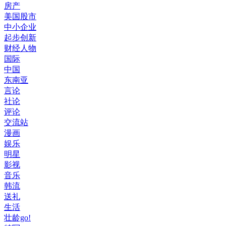
房产
美国股市
中小企业
起步创新
财经人物
国际
中国
东南亚
言论
社论
评论
交流站
漫画
娱乐
明星
影视
音乐
韩流
送礼
生活
壮龄go!