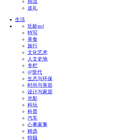
韩流
送礼
生活
壮龄go!
特写
美食
旅行
文化艺术
人文史地
专栏
@世代
生态与环保
时尚与美容
设计与家居
光影
科玩
科普
汽车
心事家事
精选
特辑