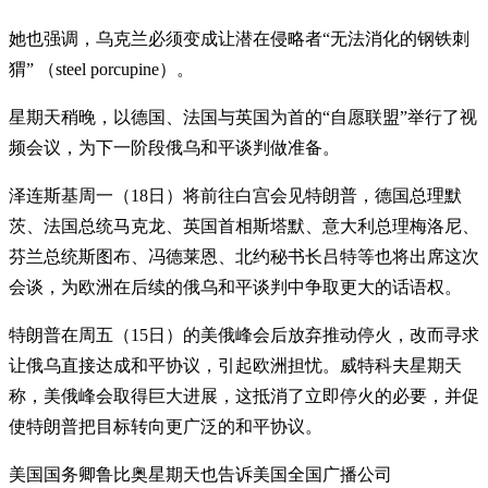
她也强调，乌克兰必须变成让潜在侵略者“无法消化的钢铁刺
猬” （steel porcupine）。
星期天稍晚，以德国、法国与英国为首的“自愿联盟”举行了视
频会议，为下一阶段俄乌和平谈判做准备。
泽连斯基周一（18日）将前往白宫会见特朗普，德国总理默
茨、法国总统马克龙、英国首相斯塔默、意大利总理梅洛尼、
芬兰总统斯图布、冯德莱恩、北约秘书长吕特等也将出席这次
会谈，为欧洲在后续的俄乌和平谈判中争取更大的话语权。
特朗普在周五（15日）的美俄峰会后放弃推动停火，改而寻求
让俄乌直接达成和平协议，引起欧洲担忧。威特科夫星期天
称，美俄峰会取得巨大进展，这抵消了立即停火的必要，并促
使特朗普把目标转向更广泛的和平协议。
美国国务卿鲁比奥星期天也告诉美国全国广播公司