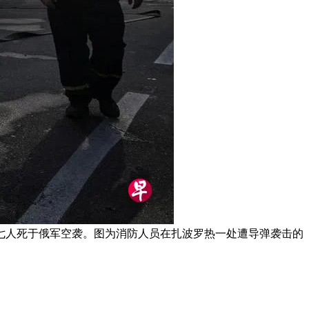
七人死于俄军空袭。图为消防人员在扎波罗热一处遭导弹袭击的