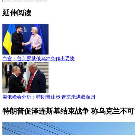
延伸阅读
白宫：普京愿就俄乌冲突作出妥协
美俄峰会分析：特朗普让步 普京未满载而归
特朗普促泽连斯基结束战争 称乌克兰不