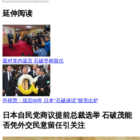
延伸阅读
面对党内逼宫 石破坚称留任
符祝慧：战后80年 日本“石破谈话”能否出炉
日本自民党商议提前总裁选举 石破茂能
否凭外交民意留任引关注