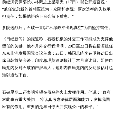
前经济安保部长小林鹰之上星期天（17日）就公开逼宫说：
“兼任党总裁的首相应该为（众院和参院）两次选举的失败承
担责任，如果他拒绝下台会留下后患。”
参院选战后，石破一直以“不愿政治出现真空”为由坚持留任。
《日经新闻》的报道称，石破积极的外交工作可能成为支撑他
留任的关键。他本月外交行程满满，20日至22日将在横滨担任
东京非洲发展国际会议主席；23日，韩国总统李在明将访日出
席日韩首脑会谈；印度总理莫迪则预计于本月底访日。即便自
民党内反对石破的声浪再大，短期内自民党内的反动派估计也
难以逼他下台。
石破星期二还表明希望在俄乌停火上发挥作用。他说：“政府
对此事有重大关切， 将认真考虑法律层面和能力，发挥我国
应有的作用。重要的是早日停火并实现公正的和平。”