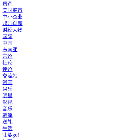
房产
美国股市
中小企业
起步创新
财经人物
国际
中国
东南亚
言论
社论
评论
交流站
漫画
娱乐
明星
影视
音乐
韩流
送礼
生活
壮龄go!