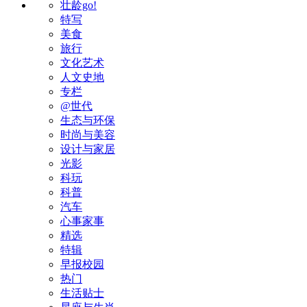
壮龄go!
特写
美食
旅行
文化艺术
人文史地
专栏
@世代
生态与环保
时尚与美容
设计与家居
光影
科玩
科普
汽车
心事家事
精选
特辑
早报校园
热门
生活贴士