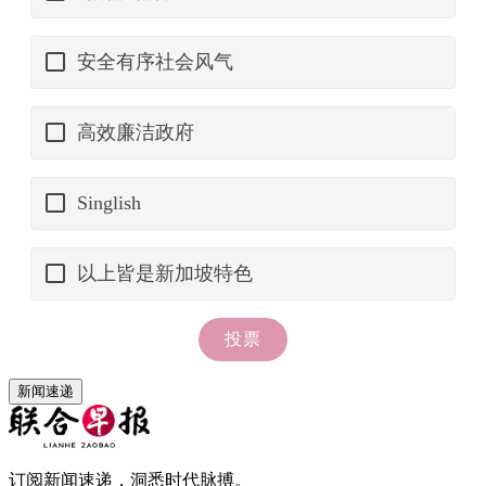
新闻速递
订阅新闻速递，洞悉时代脉搏。