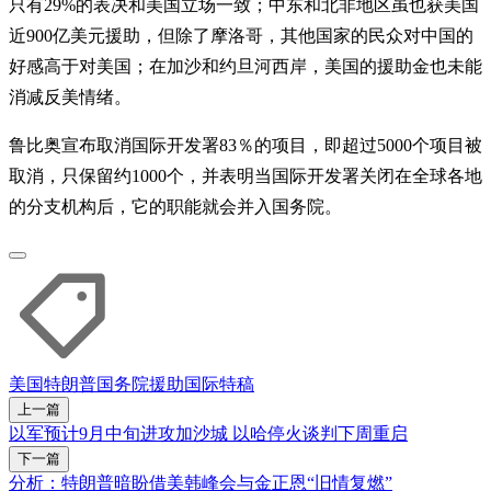
只有29%的表决和美国立场一致；中东和北非地区虽也获美国
近900亿美元援助，但除了摩洛哥，其他国家的民众对中国的
好感高于对美国；在加沙和约旦河西岸，美国的援助金也未能
消减反美情绪。
鲁比奥宣布取消国际开发署83％的项目，即超过5000个项目被
取消，只保留约1000个，并表明当国际开发署关闭在全球各地
的分支机构后，它的职能就会并入国务院。
美国
特朗普
国务院
援助
国际特稿
上一篇
以军预计9月中旬进攻加沙城 以哈停火谈判下周重启
下一篇
分析：特朗普暗盼借美韩峰会与金正恩“旧情复燃”