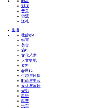
明星
影视
音乐
韩流
送礼
生活
壮龄go!
特写
美食
旅行
文化艺术
人文史地
专栏
@世代
生态与环保
时尚与美容
设计与家居
光影
科玩
科普
汽车