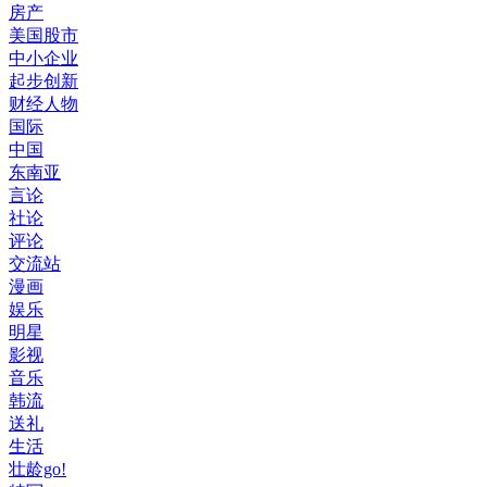
房产
美国股市
中小企业
起步创新
财经人物
国际
中国
东南亚
言论
社论
评论
交流站
漫画
娱乐
明星
影视
音乐
韩流
送礼
生活
壮龄go!