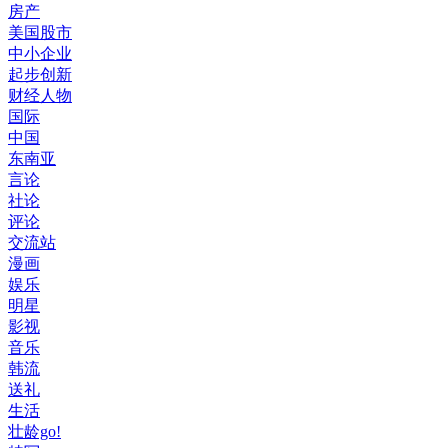
房产
美国股市
中小企业
起步创新
财经人物
国际
中国
东南亚
言论
社论
评论
交流站
漫画
娱乐
明星
影视
音乐
韩流
送礼
生活
壮龄go!