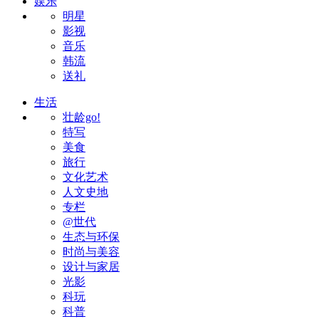
娱乐
明星
影视
音乐
韩流
送礼
生活
壮龄go!
特写
美食
旅行
文化艺术
人文史地
专栏
@世代
生态与环保
时尚与美容
设计与家居
光影
科玩
科普