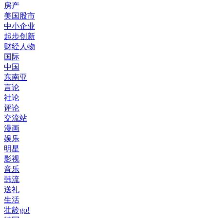
房产
美国股市
中小企业
起步创新
财经人物
国际
中国
东南亚
言论
社论
评论
交流站
漫画
娱乐
明星
影视
音乐
韩流
送礼
生活
壮龄go!