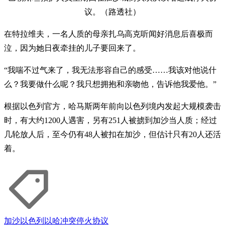
议。（路透社）
在特拉维夫，一名人质的母亲扎乌高克听闻好消息后喜极而
泣，因为她日夜牵挂的儿子要回来了。
“我喘不过气来了，我无法形容自己的感受……我该对他说什
么？我要做什么呢？我只想拥抱和亲吻他，告诉他我爱他。”
根据以色列官方，哈马斯两年前向以色列境内发起大规模袭击
时，有大约1200人遇害，另有251人被掳到加沙当人质；经过
几轮放人后，至今仍有48人被扣在加沙，但估计只有20人还活
着。
加沙
以色列
以哈冲突
停火协议