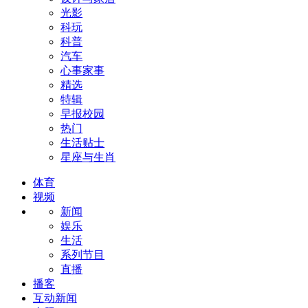
光影
科玩
科普
汽车
心事家事
精选
特辑
早报校园
热门
生活贴士
星座与生肖
体育
视频
新闻
娱乐
生活
系列节目
直播
播客
互动新闻