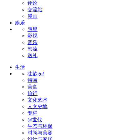
评论
交流站
漫画
娱乐
明星
影视
音乐
韩流
送礼
生活
壮龄go!
特写
美食
旅行
文化艺术
人文史地
专栏
@世代
生态与环保
时尚与美容
设计与家居