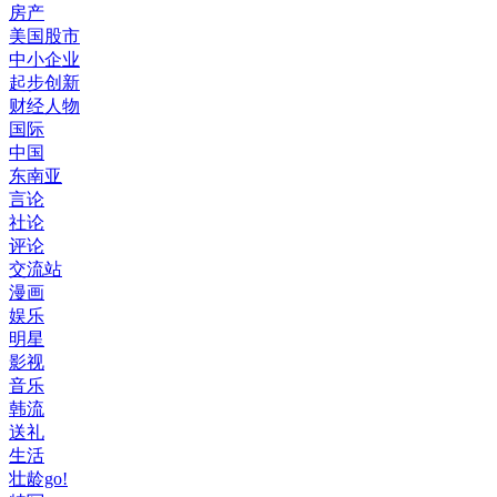
房产
美国股市
中小企业
起步创新
财经人物
国际
中国
东南亚
言论
社论
评论
交流站
漫画
娱乐
明星
影视
音乐
韩流
送礼
生活
壮龄go!