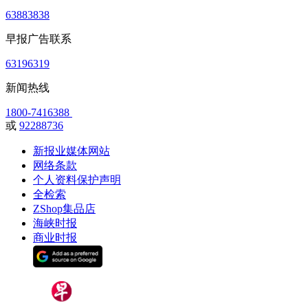
63883838
早报广告联系
63196319
新闻热线
1800-7416388
或
92288736
新报业媒体网站
网络条款
个人资料保护声明
全检索
ZShop集品店
海峡时报
商业时报