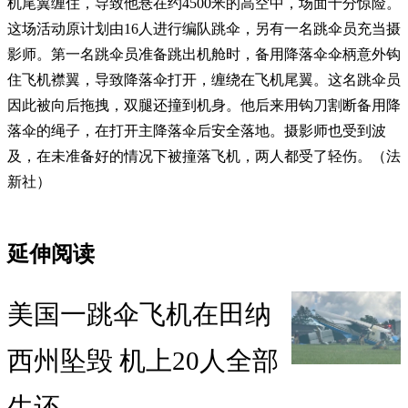
机尾翼缠住，导致他悬在约4500米的高空中，场面十分惊险。
这场活动原计划由16人进行编队跳伞，另有一名跳伞员充当摄
影师。第一名跳伞员准备跳出机舱时，备用降落伞伞柄意外钩
住飞机襟翼，导致降落伞打开，缠绕在飞机尾翼。这名跳伞员
因此被向后拖拽，双腿还撞到机身。他后来用钩刀割断备用降
落伞的绳子，在打开主降落伞后安全落地。摄影师也受到波
及，在未准备好的情况下被撞落飞机，两人都受了轻伤。（法
新社）
延伸阅读
美国一跳伞飞机在田纳
西州坠毁 机上20人全部
生还