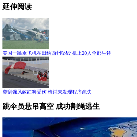
延伸阅读
美国一跳伞飞机在田纳西州坠毁 机上20人全部生还
突刮强风致红狮受伤 检讨未发现程序疏失
跳伞员悬吊高空 成功割绳逃生