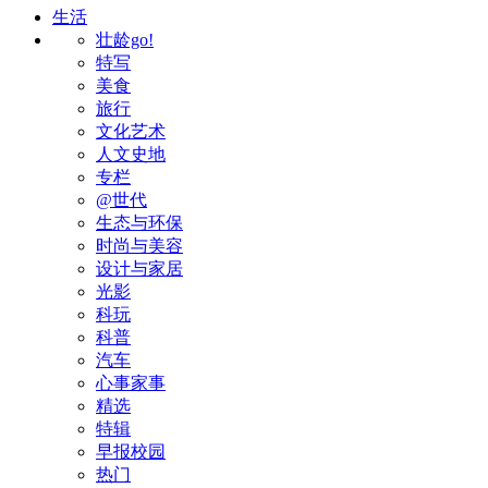
生活
壮龄go!
特写
美食
旅行
文化艺术
人文史地
专栏
@世代
生态与环保
时尚与美容
设计与家居
光影
科玩
科普
汽车
心事家事
精选
特辑
早报校园
热门