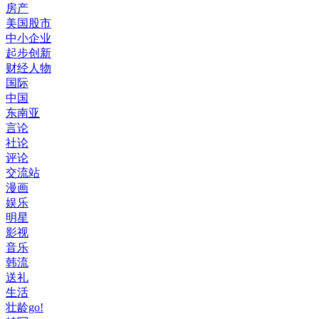
房产
美国股市
中小企业
起步创新
财经人物
国际
中国
东南亚
言论
社论
评论
交流站
漫画
娱乐
明星
影视
音乐
韩流
送礼
生活
壮龄go!