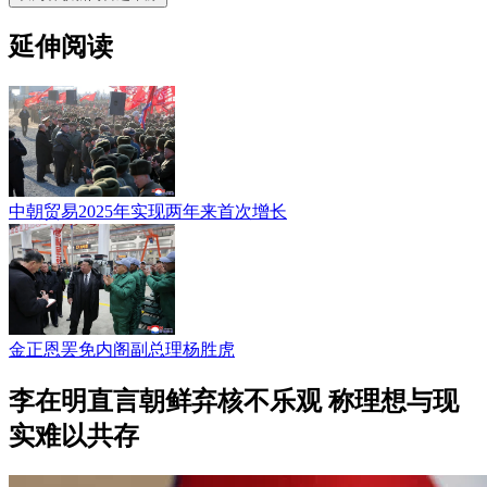
延伸阅读
中朝贸易2025年实现两年来首次增长
金正恩罢免内阁副总理杨胜虎
李在明直言朝鲜弃核不乐观 称理想与现
实难以共存