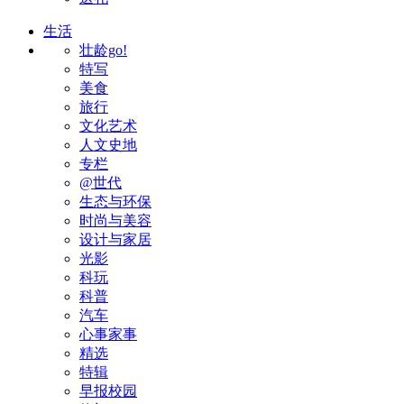
生活
壮龄go!
特写
美食
旅行
文化艺术
人文史地
专栏
@世代
生态与环保
时尚与美容
设计与家居
光影
科玩
科普
汽车
心事家事
精选
特辑
早报校园