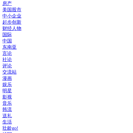
房产
美国股市
中小企业
起步创新
财经人物
国际
中国
东南亚
言论
社论
评论
交流站
漫画
娱乐
明星
影视
音乐
韩流
送礼
生活
壮龄go!