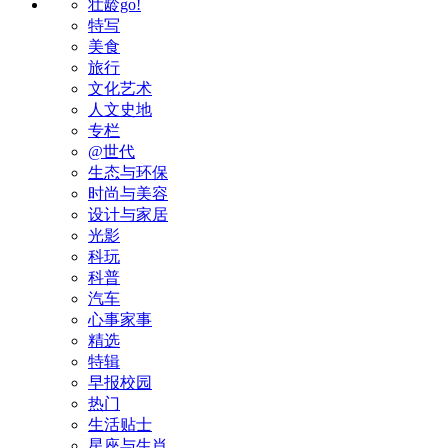
壮龄go!
特写
美食
旅行
文化艺术
人文史地
专栏
@世代
生态与环保
时尚与美容
设计与家居
光影
科玩
科普
汽车
心事家事
精选
特辑
早报校园
热门
生活贴士
星座与生肖