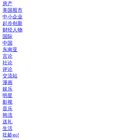
房产
美国股市
中小企业
起步创新
财经人物
国际
中国
东南亚
言论
社论
评论
交流站
漫画
娱乐
明星
影视
音乐
韩流
送礼
生活
壮龄go!