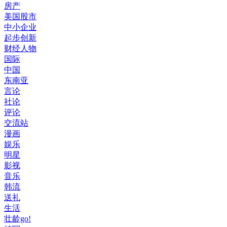
房产
美国股市
中小企业
起步创新
财经人物
国际
中国
东南亚
言论
社论
评论
交流站
漫画
娱乐
明星
影视
音乐
韩流
送礼
生活
壮龄go!