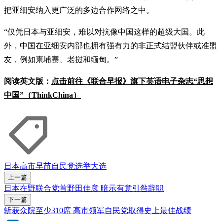
把亚细安纳入更广泛的多边合作网络之中。
“仅凭日本与亚细安，难以对抗像中国这样的超级大国。此
外，中国在亚细安内部也拥有强有力的非正式结盟伙伴或准盟
友，例如柬埔寨、老挝和缅甸。”
阅读英文版：
点击前往《联合早报》旗下英语电子杂志“思想
中国”（ThinkChina）
日本
高市早苗
自民党
选举
大选
上一篇
日本在野联合党首野田佳彦 暗示有意引咎辞职
下一篇
斩获众院至少310席 高市领军自民党取得史上最佳战绩