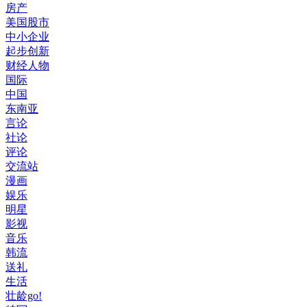
房产
美国股市
中小企业
起步创新
财经人物
国际
中国
东南亚
言论
社论
评论
交流站
漫画
娱乐
明星
影视
音乐
韩流
送礼
生活
壮龄go!