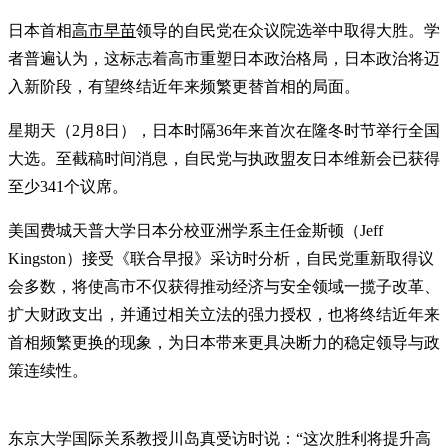
日本首相
高市早苗
领导的自民党在众议院选举中取得大胜。学
者普遍认为，这标志着高市重塑日本政治格局，日本政治将迈
入新阶段，有望终结近年来频繁更替首相的局面。
星期天（2月8日），日本时隔36年来首次在隆冬时节举行全国
大选。至截稿时间消息，自民党与执政盟友日本维新会已获得
至少341个议席。
美国费城天普大学日本分校亚洲学系主任金斯顿（Jeff
Kingston）接受《联合早报》采访时分析，自民党重新取得议
会多数，将使高市不仅获得推动经济与安全领域一揽子改革、
扩大财政支出，并通过相关立法的强力授权，也将终结近年来
首相频繁更换的现象，为日本带来更具决断力的稳定领导与政
策连续性。
东京大学国际关系教授川岛真受访时说：“这次胜利将提升高