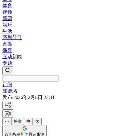
体育
视频
新闻
娱乐
生活
系列节目
直播
播客
互动新闻
专题
订阅
陈婕洺
发布
/
2026年2月8日 23:31
小
标准
中
大
设为谷歌新闻首选来源