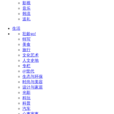
影视
音乐
韩流
送礼
生活
壮龄go!
特写
美食
旅行
文化艺术
人文史地
专栏
@世代
生态与环保
时尚与美容
设计与家居
光影
科玩
科普
汽车
心事家事