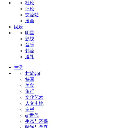
社论
评论
交流站
漫画
娱乐
明星
影视
音乐
韩流
送礼
生活
壮龄go!
特写
美食
旅行
文化艺术
人文史地
专栏
@世代
生态与环保
时尚与美容