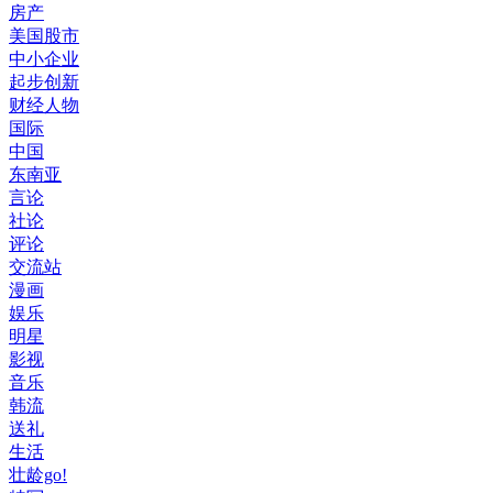
房产
美国股市
中小企业
起步创新
财经人物
国际
中国
东南亚
言论
社论
评论
交流站
漫画
娱乐
明星
影视
音乐
韩流
送礼
生活
壮龄go!