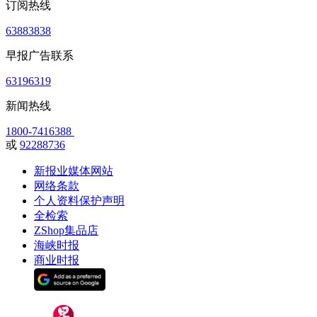
订阅热线
63883838
早报广告联系
63196319
新闻热线
1800-7416388
或
92288736
新报业媒体网站
网络条款
个人资料保护声明
全检索
ZShop集品店
海峡时报
商业时报