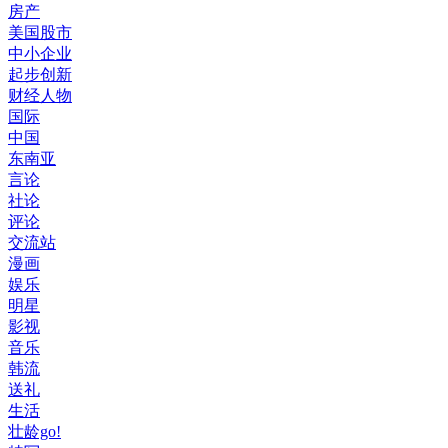
房产
美国股市
中小企业
起步创新
财经人物
国际
中国
东南亚
言论
社论
评论
交流站
漫画
娱乐
明星
影视
音乐
韩流
送礼
生活
壮龄go!