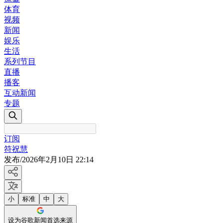
体育
视频
新闻
娱乐
生活
系列节目
直播
播客
互动新闻
专题
订阅
符祝慧
发布
/
2026年2月10日 22:14
小
标准
中
大
设为谷歌新闻首选来源