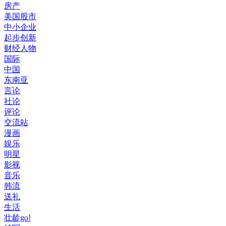
房产
美国股市
中小企业
起步创新
财经人物
国际
中国
东南亚
言论
社论
评论
交流站
漫画
娱乐
明星
影视
音乐
韩流
送礼
生活
壮龄go!