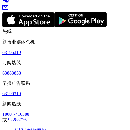
热线
新报业媒体总机
63196319
订阅热线
63883838
早报广告联系
63196319
新闻热线
1800-7416388
或
92288736