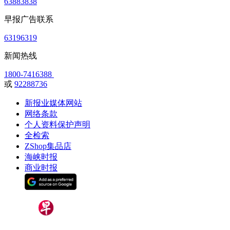
63883838
早报广告联系
63196319
新闻热线
1800-7416388
或
92288736
新报业媒体网站
网络条款
个人资料保护声明
全检索
ZShop集品店
海峡时报
商业时报