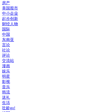
房产
美国股市
中小企业
起步创新
财经人物
国际
中国
东南亚
言论
社论
评论
交流站
漫画
娱乐
明星
影视
音乐
韩流
送礼
生活
壮龄go!