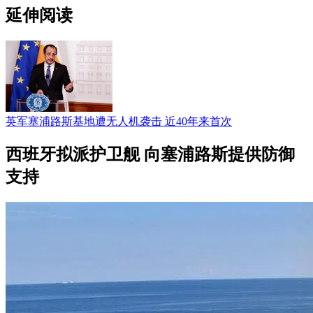
延伸阅读
英军塞浦路斯基地遭无人机袭击 近40年来首次
西班牙拟派护卫舰 向塞浦路斯提供防御
支持