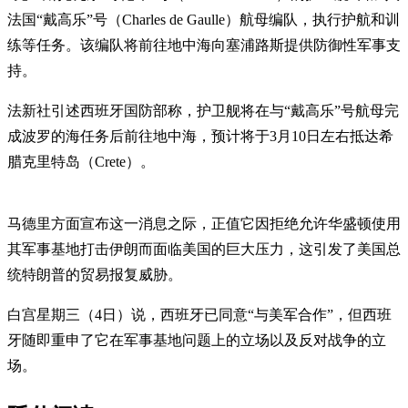
法国“戴高乐”号（Charles de Gaulle）航母编队，执行护航和训
练等任务。该编队将前往地中海向塞浦路斯提供防御性军事支
持。
法新社引述西班牙国防部称，护卫舰将在与“戴高乐”号航母完
成波罗的海任务后前往地中海，预计将于3月10日左右抵达希
腊克里特岛（Crete）。
马德里方面宣布这一消息之际，正值它因​​拒绝允许华盛顿使用
其军事基地打击伊朗而面临美国的巨大压力，这引发了美国总
统特朗普的贸易报复威胁。
白宫星期三（4日）说，西班牙已同意“与美军合作”，但西班
牙随即重申了它在军事基地问题上的立场以及反对战争的立
场。