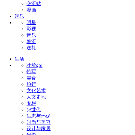
交流站
漫画
娱乐
明星
影视
音乐
韩流
送礼
生活
壮龄go!
特写
美食
旅行
文化艺术
人文史地
专栏
@世代
生态与环保
时尚与美容
设计与家居
光影