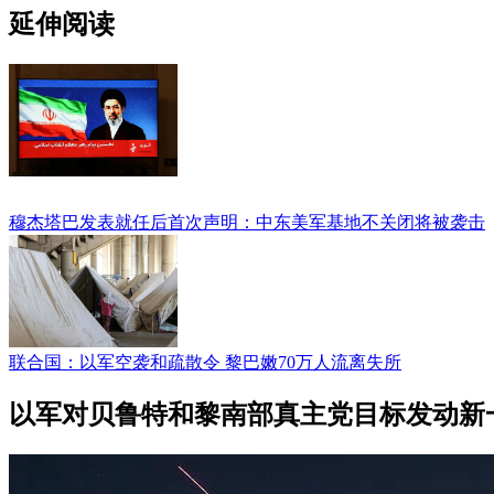
延伸阅读
穆杰塔巴发表就任后首次声明：中东美军基地不关闭将被袭击
联合国：以军空袭和疏散令 黎巴嫩70万人流离失所
以军对贝鲁特和黎南部真主党目标发动新