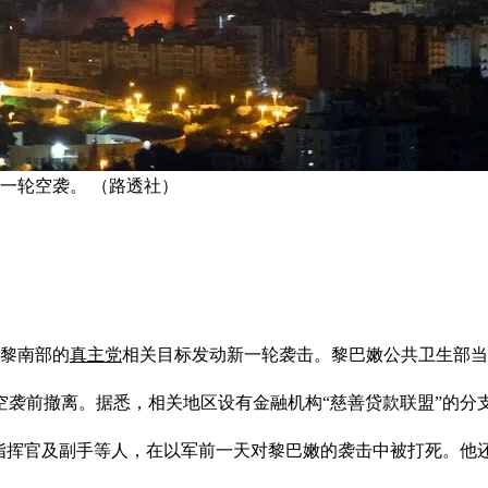
一轮空袭。 （路透社）
和黎南部的
真主党
相关目标发动新一轮袭击。黎巴嫩公共卫生部当
空袭前撤离。据悉，相关地区设有金融机构“慈善贷款联盟”的分
指挥官及副手等人，在以军前一天对黎巴嫩的袭击中被打死。他还