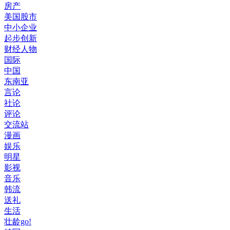
房产
美国股市
中小企业
起步创新
财经人物
国际
中国
东南亚
言论
社论
评论
交流站
漫画
娱乐
明星
影视
音乐
韩流
送礼
生活
壮龄go!