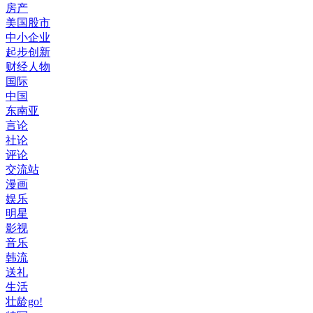
房产
美国股市
中小企业
起步创新
财经人物
国际
中国
东南亚
言论
社论
评论
交流站
漫画
娱乐
明星
影视
音乐
韩流
送礼
生活
壮龄go!