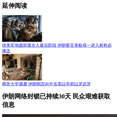
延伸阅读
传美军地面部署步入最后阶段 伊朗誓言美航母一进入射程必
痛击
两所大学遇袭 伊朗恫言向中东美以学府以牙还牙
伊朗网络封锁已持续30天 民众艰难获取
信息