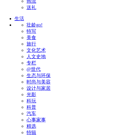
韩流
送礼
生活
壮龄go!
特写
美食
旅行
文化艺术
人文史地
专栏
@世代
生态与环保
时尚与美容
设计与家居
光影
科玩
科普
汽车
心事家事
精选
特辑