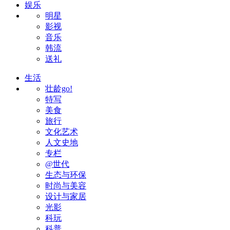
娱乐
明星
影视
音乐
韩流
送礼
生活
壮龄go!
特写
美食
旅行
文化艺术
人文史地
专栏
@世代
生态与环保
时尚与美容
设计与家居
光影
科玩
科普