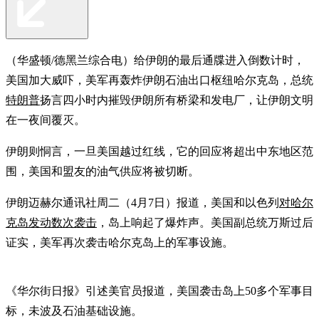
（华盛顿/德黑兰综合电）给伊朗的最后通牒进入倒数计时，
美国加大威吓，美军再轰炸伊朗石油出口枢纽哈尔克岛，总统
特朗普
扬言四小时内摧毁伊朗所有桥梁和发电厂，让伊朗文明
在一夜间覆灭。
伊朗则恫言，一旦美国越过红线，它的回应将超出中东地区范
围，美国和盟友的油气供应将被切断。
伊朗迈赫尔通讯社周二（4月7日）报道，美国和以色列
对哈尔
克岛发动数次袭击
，岛上响起了爆炸声。美国副总统万斯过后
证实，美军再次袭击哈尔克岛上的军事设施。
《华尔街日报》引述美官员报道，美国袭击岛上50多个军事目
标，未波及石油基础设施。