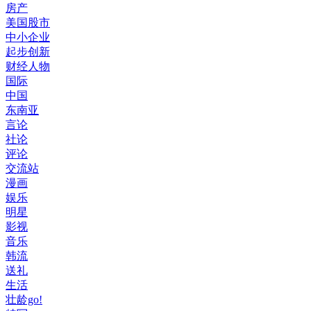
房产
美国股市
中小企业
起步创新
财经人物
国际
中国
东南亚
言论
社论
评论
交流站
漫画
娱乐
明星
影视
音乐
韩流
送礼
生活
壮龄go!