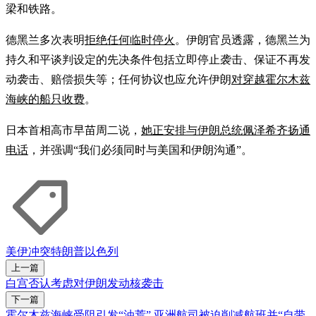
梁和铁路。
德黑兰多次表明
拒绝任何临时停火
。伊朗官员透露，德黑兰为
持久和平谈判设定的先决条件包括立即停止袭击、保证不再发
动袭击、赔偿损失等；任何协议也应允许伊朗
对穿越霍尔木兹
海峡的船只收费
。
日本首相高市早苗周二说，
她正安排与伊朗总统佩泽希齐扬通
电话
，并强调“我们必须同时与美国和伊朗沟通”。
美伊冲突
特朗普
以色列
上一篇
白宫否认考虑对伊朗发动核袭击
下一篇
霍尔木兹海峡受阻引发“油荒” 亚洲航司被迫削减航班并“自带