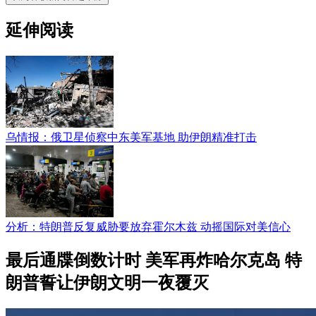
延伸阅读
乌情报：俄卫星侦察中东美军基地 助伊朗精准打击
分析：特朗普反复威胁要放弃霍尔木兹 动摇国际对美信心
最后通牒倒数计时 美军再炸哈尔克岛 特
朗普誓让伊朗文明一夜覆灭