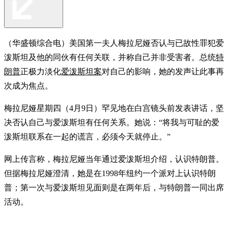
（华盛顿综合电）美国第一夫人梅拉尼娅否认与已故性罪犯爱
泼斯坦及他的同伙有任何关联，并称自己并非受害者。总统
特
朗普
正极力淡化
爱泼斯坦案
对自己的影响，她的发声让此事再
次成为焦点。
梅拉尼娅星期四（4月9日）罕见地在白宫镜头前发表讲话，坚
决否认自己与爱泼斯坦有任何关系。她说：“将我与可耻的爱
泼斯坦联系在一起的谎言，必须今天就停止。”
网上传言称，梅拉尼娅当年通过爱泼斯坦介绍，认识特朗普。
但据梅拉尼娅澄清，她是在1998年纽约一个派对上认识特朗
普；第一次与爱泼斯坦见面则是在两年后，与特朗普一同出席
活动。