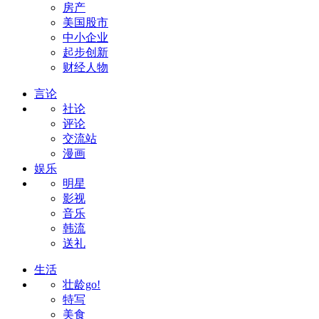
房产
美国股市
中小企业
起步创新
财经人物
言论
社论
评论
交流站
漫画
娱乐
明星
影视
音乐
韩流
送礼
生活
壮龄go!
特写
美食