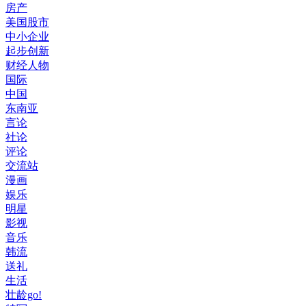
房产
美国股市
中小企业
起步创新
财经人物
国际
中国
东南亚
言论
社论
评论
交流站
漫画
娱乐
明星
影视
音乐
韩流
送礼
生活
壮龄go!