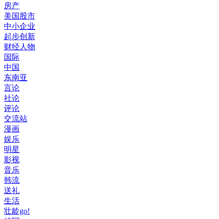
房产
美国股市
中小企业
起步创新
财经人物
国际
中国
东南亚
言论
社论
评论
交流站
漫画
娱乐
明星
影视
音乐
韩流
送礼
生活
壮龄go!