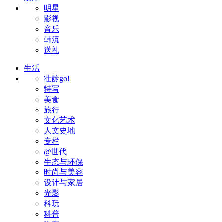
明星
影视
音乐
韩流
送礼
生活
壮龄go!
特写
美食
旅行
文化艺术
人文史地
专栏
@世代
生态与环保
时尚与美容
设计与家居
光影
科玩
科普