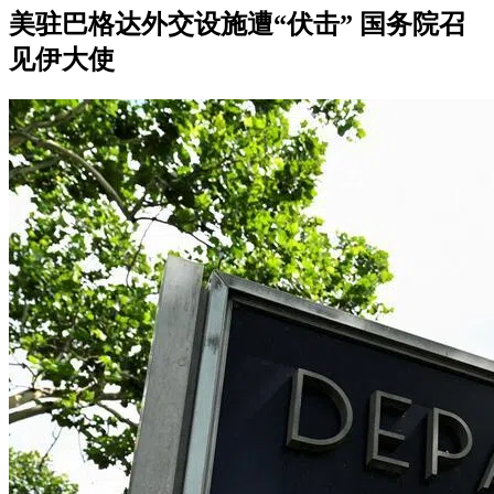
美驻巴格达外交设施遭“伏击” 国务院召
见伊大使