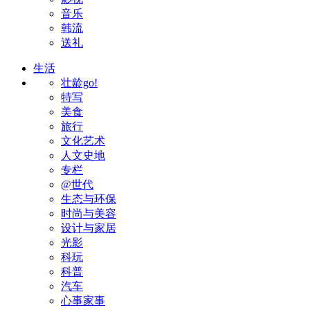
音乐
韩流
送礼
生活
壮龄go!
特写
美食
旅行
文化艺术
人文史地
专栏
@世代
生态与环保
时尚与美容
设计与家居
光影
科玩
科普
汽车
心事家事