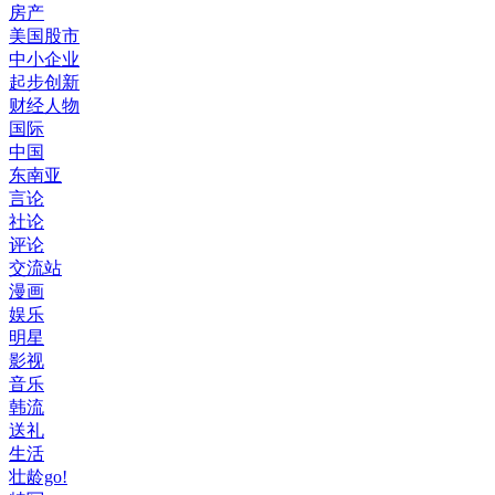
房产
美国股市
中小企业
起步创新
财经人物
国际
中国
东南亚
言论
社论
评论
交流站
漫画
娱乐
明星
影视
音乐
韩流
送礼
生活
壮龄go!