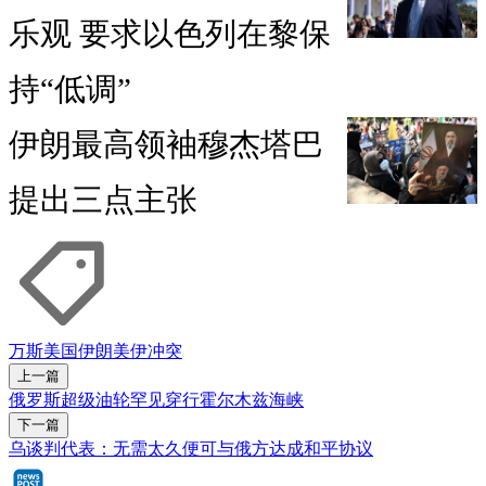
乐观 要求以色列在黎保
持“低调”
伊朗最高领袖穆杰塔巴
提出三点主张
万斯
美国
伊朗
美伊冲突
上一篇
俄罗斯超级油轮罕见穿行霍尔木兹海峡
下一篇
乌谈判代表：无需太久便可与俄方达成和平协议