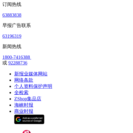
订阅热线
63883838
早报广告联系
63196319
新闻热线
1800-7416388
或
92288736
新报业媒体网站
网络条款
个人资料保护声明
全检索
ZShop集品店
海峡时报
商业时报