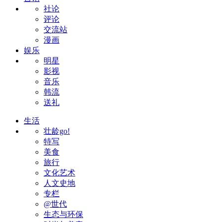
社论
评论
交流站
漫画
娱乐
明星
影视
音乐
韩流
送礼
生活
壮龄go!
特写
美食
旅行
文化艺术
人文史地
专栏
@世代
生态与环保