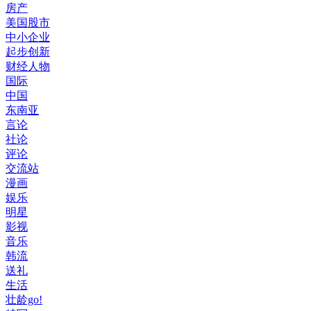
房产
美国股市
中小企业
起步创新
财经人物
国际
中国
东南亚
言论
社论
评论
交流站
漫画
娱乐
明星
影视
音乐
韩流
送礼
生活
壮龄go!