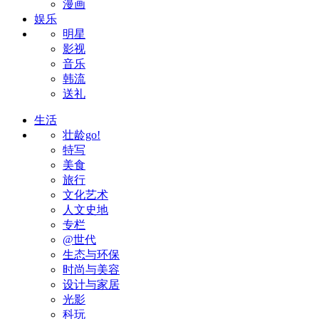
漫画
娱乐
明星
影视
音乐
韩流
送礼
生活
壮龄go!
特写
美食
旅行
文化艺术
人文史地
专栏
@世代
生态与环保
时尚与美容
设计与家居
光影
科玩