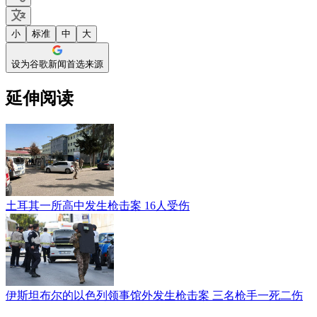
小
标准
中
大
设为谷歌新闻首选来源
延伸阅读
土耳其一所高中发生枪击案 16人受伤
伊斯坦布尔的以色列领事馆外发生枪击案 三名枪手一死二伤