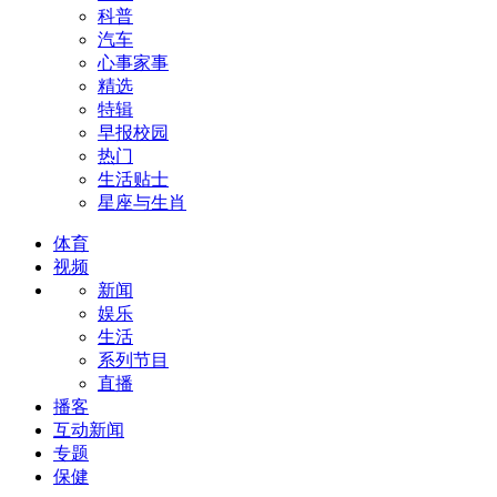
科普
汽车
心事家事
精选
特辑
早报校园
热门
生活贴士
星座与生肖
体育
视频
新闻
娱乐
生活
系列节目
直播
播客
互动新闻
专题
保健