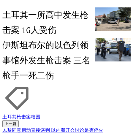
土耳其一所高中发生枪
击案 16人受伤
伊斯坦布尔的以色列领
事馆外发生枪击案 三名
枪手一死二伤
土耳其
枪击案
校园
上一篇
以黎同意启动直接谈判 以内阁开会讨论是否停火