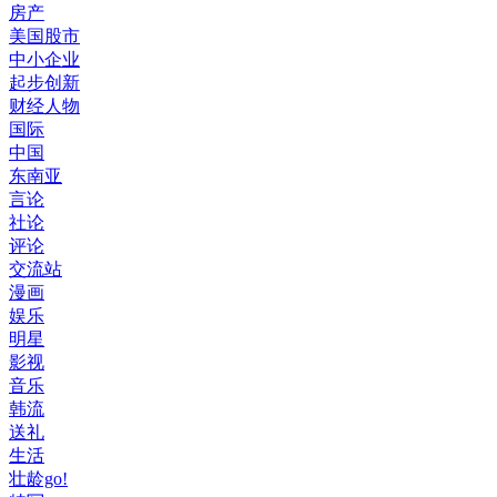
房产
美国股市
中小企业
起步创新
财经人物
国际
中国
东南亚
言论
社论
评论
交流站
漫画
娱乐
明星
影视
音乐
韩流
送礼
生活
壮龄go!