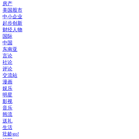
房产
美国股市
中小企业
起步创新
财经人物
国际
中国
东南亚
言论
社论
评论
交流站
漫画
娱乐
明星
影视
音乐
韩流
送礼
生活
壮龄go!