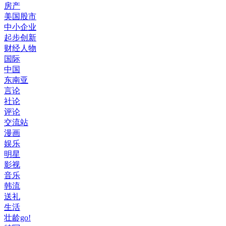
房产
美国股市
中小企业
起步创新
财经人物
国际
中国
东南亚
言论
社论
评论
交流站
漫画
娱乐
明星
影视
音乐
韩流
送礼
生活
壮龄go!