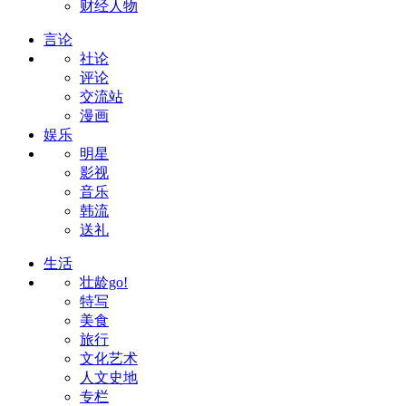
财经人物
言论
社论
评论
交流站
漫画
娱乐
明星
影视
音乐
韩流
送礼
生活
壮龄go!
特写
美食
旅行
文化艺术
人文史地
专栏