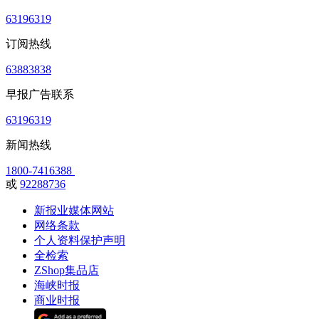
63196319
订阅热线
63883838
早报广告联系
63196319
新闻热线
1800-7416388
或
92288736
新报业媒体网站
网络条款
个人资料保护声明
全检索
ZShop集品店
海峡时报
商业时报