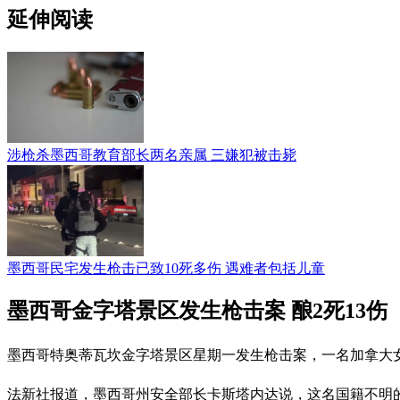
延伸阅读
涉枪杀墨西哥教育部长两名亲属 三嫌犯被击毙
墨西哥民宅发生枪击已致10死多伤 遇难者包括儿童
墨西哥金字塔景区发生枪击案 酿2死13伤
墨西哥特奥蒂瓦坎金字塔景区星期一发生枪击案，一名加拿大女
法新社报道，墨西哥州安全部长卡斯塔内达说，这名国籍不明的