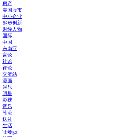
房产
美国股市
中小企业
起步创新
财经人物
国际
中国
东南亚
言论
社论
评论
交流站
漫画
娱乐
明星
影视
音乐
韩流
送礼
生活
壮龄go!