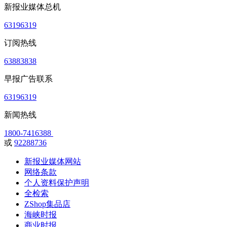
新报业媒体总机
63196319
订阅热线
63883838
早报广告联系
63196319
新闻热线
1800-7416388
或
92288736
新报业媒体网站
网络条款
个人资料保护声明
全检索
ZShop集品店
海峡时报
商业时报