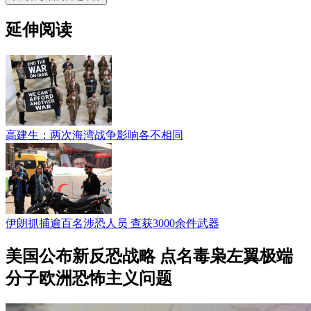
延伸阅读
高建生：两次海湾战争影响各不相同
伊朗抓捕逾百名涉恐人员 查获3000余件武器
美国公布新反恐战略 点名毒枭左翼极端
分子欧洲恐怖主义问题