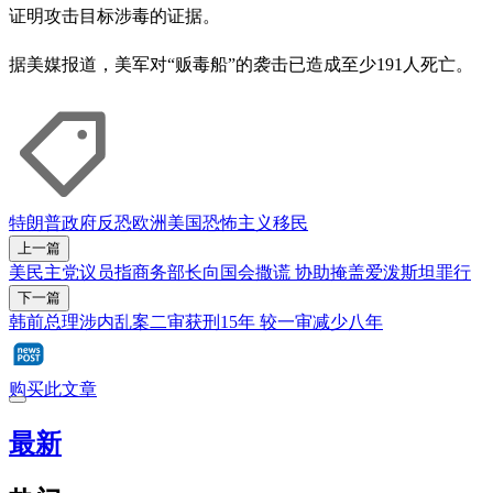
证明攻击目标涉毒的证据。
据美媒报道，美军对“贩毒船”的袭击已造成至少191人死亡。
特朗普政府
反恐
欧洲
美国
恐怖主义
移民
上一篇
美民主党议员指商务部长向国会撒谎 协助掩盖爱泼斯坦罪行
下一篇
韩前总理涉内乱案二审获刑15年 较一审减少八年
购买此文章
最新