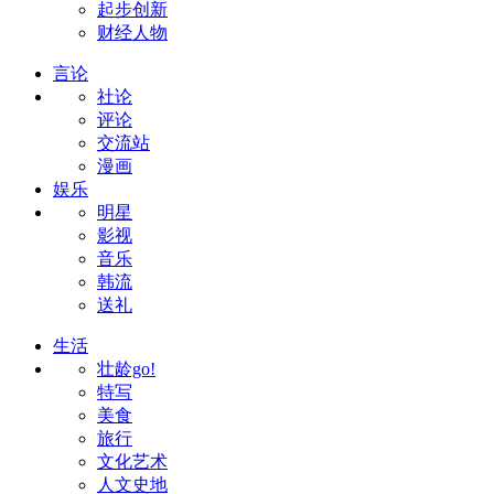
起步创新
财经人物
言论
社论
评论
交流站
漫画
娱乐
明星
影视
音乐
韩流
送礼
生活
壮龄go!
特写
美食
旅行
文化艺术
人文史地