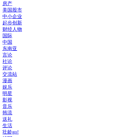
房产
美国股市
中小企业
起步创新
财经人物
国际
中国
东南亚
言论
社论
评论
交流站
漫画
娱乐
明星
影视
音乐
韩流
送礼
生活
壮龄go!