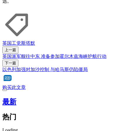
选。
英国
工党
斯塔默
上一篇
英国派军舰往中东 准备参加霍尔木兹海峡护航行动
下一篇
以色列加强对加沙控制 与哈马斯仍陷僵局
购买此文章
最新
热门
Loading...