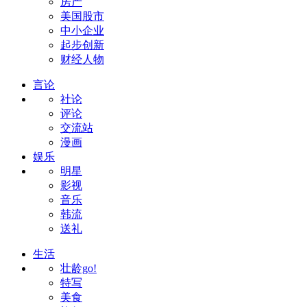
房产
美国股市
中小企业
起步创新
财经人物
言论
社论
评论
交流站
漫画
娱乐
明星
影视
音乐
韩流
送礼
生活
壮龄go!
特写
美食